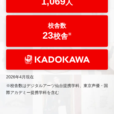
1,069
人
校舎数
23
校舎
※
2026年4月現在
※校舎数はデジタルアーツ仙台提携学科、東京声優・国
際アカデミー提携学科を含む