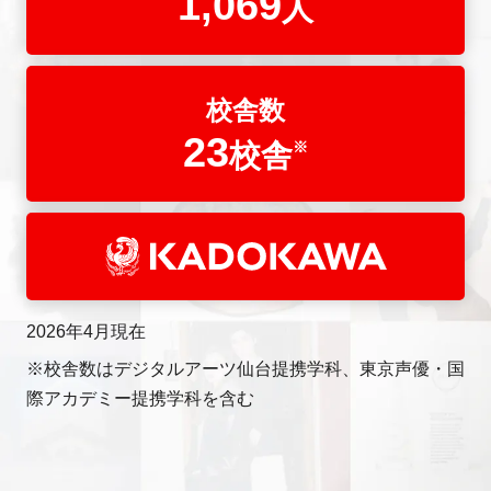
1,069
人
校舎数
23
校舎
※
2026年4月現在
※校舎数はデジタルアーツ仙台提携学科、東京声優・国
際アカデミー提携学科を含む