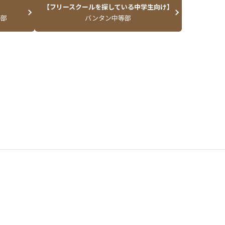
】
【フリースクールを探している中学生向け】
等部
バンタン中等部