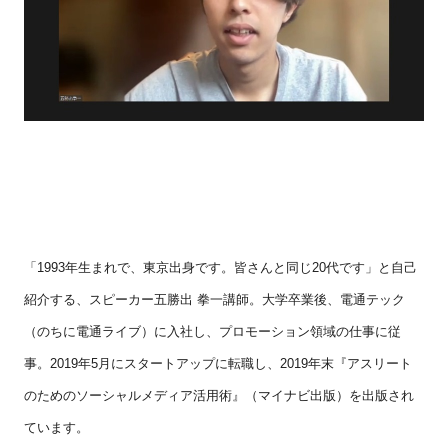
「
1993
年生まれで、東京出身です。皆さんと同じ
20
代です」と自己
紹介する、スピーカー五勝出 拳一講師。大学卒業後、電通テック
（のちに電通ライブ）に入社し、プロモーション領域の仕事に従
事。
2019
年
5
月にスタートアップに転職し、
2019
年末『アスリート
のためのソーシャルメディア活用術』（マイナビ出版）を出版され
ています。