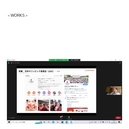
＜
WORKS
＞