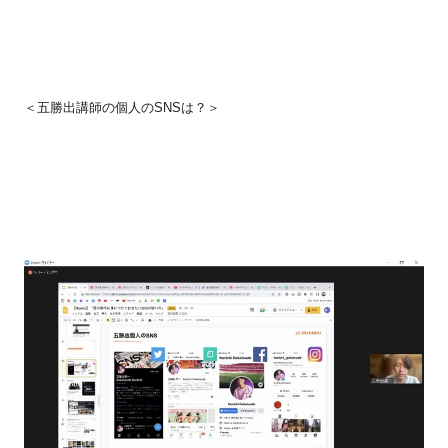
＜五勝出講師の個人の
SNS
は？＞