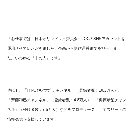
「お仕事では、日本オリンピック委員会・
JOC
の
SNS
アカウントを
運用させていただきました。企画から制作運営までを担当しまし
た。いわゆる『中の人』です」
他にも、「
HIROYA
×大雅チャンネル」（登録者数：
10.2
万人）、
「斉藤和巳チャンネル」（登録者数：
4.8
万人）、「奥原希望チャン
ネル」（登録者数：
7.6
万人）などをプロデュースし、アスリートの
情報発信を支援しています。