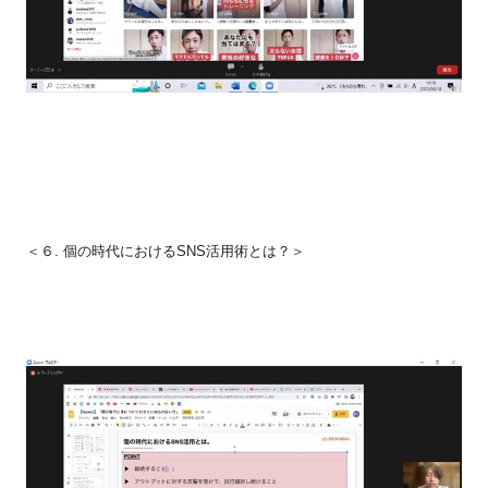
＜６.
個の時代における
SNS
活用術とは？＞