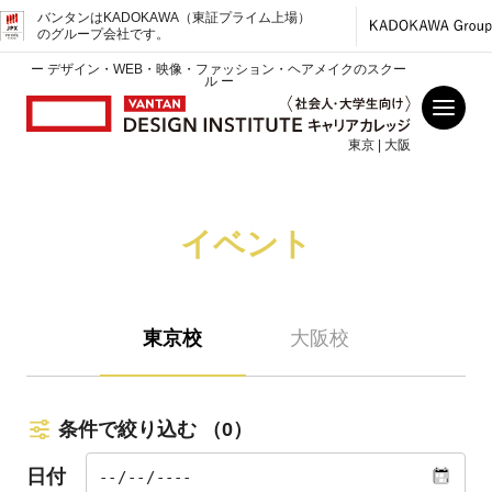
バンタンはKADOKAWA（東証プライム上場）
のグループ会社です。
ー デザイン・WEB・映像・ファッション・ヘアメイクのスクー
ル ー
東京 | 大阪
イベント
東京校
大阪校
条件で絞り込む
（0）
日付