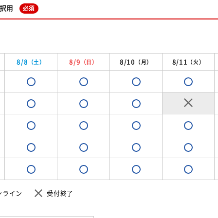
択用
必須
8/8
8/9
8/10
8/11
（土）
（日）
（月）
（火）
ンライン
受付終了