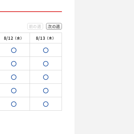
前の週
次の週
8/12
8/13
（水）
（木）