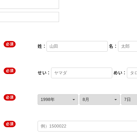
必須
姓：
名：
必須
せい：
めい：
必須
必須