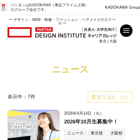
バンタンはKADOKAWA（東証プライム上場）
のグループ会社です。
ー デザイン・WEB・映像・ファッション・ヘアメイクのスクー
ル ー
東京 | 大阪
ニュース
表示中：
7
件
絞り込む（
1
）
2026年4月14日（火）
2026年10月生募集中！
ニュース
東京校
大阪校