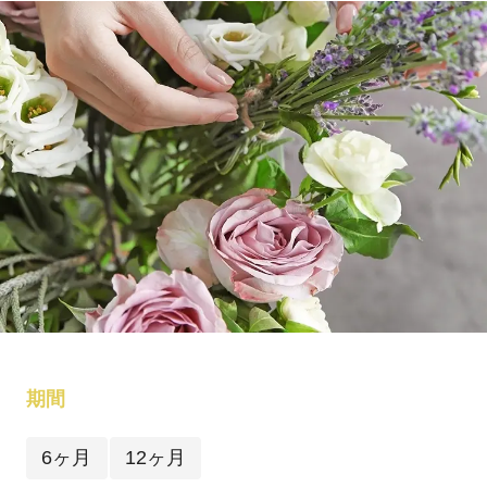
期間
6ヶ月
12ヶ月