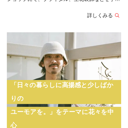
ける。2015年、東京・南青山にライフスタイルス
詳しくみる
トア「TOKYO FANTASTIC OMOTESANDO」を
プロデュースし、同ストア内に「Tida Flower」を
オープン。
「日々の暮らしに高揚感と少しばか
りの
ユーモアを。」をテーマに花々を中
心