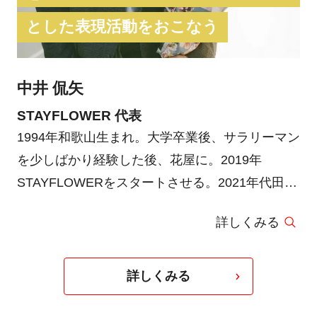
とした表現活動をおこなう
中井 侃矢
STAYFLOWER 代表
1994年和歌山生まれ。大学卒業後、サラリーマン
を少しばかり経験した後、花屋に。2019年
STAYFLOWERをスタートさせる。2021年代田橋
に1号店を、2023年中目黒に2店舗目をオープ
詳しくみる
ン。STAYFLOWER “A lot of pleasure and a pinch
of humor”日々の暮らしに高揚感と少しばかりの
ユーモアを。をテーマに花々を中心とした表現活
詳しくみる
動をおこなっている。