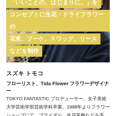
「いいことの、はじまりに。」を
コンセプトに生花・ドライフラワー
の
花束、ブーケ、スワッグ、リース
などを制作
スズキ トモコ
フローリスト、Tida Flower フラワーデザイナ
ー
TOKYO FANTASTIC プロデューサー。女子美術
大学芸術学部芸術学科卒業。1998年よりフラワー
ショップにて、ブライダル、生花装飾などを手が