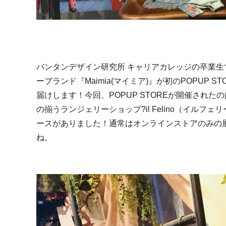
バンタンデザイン研究所 キャリアカレッジの卒業
ーブランド『
Maimia(
マイミア
)
』が初の
POPUP ST
届けします！今回、
POPUP STORE
が開催されたの
の揃うランジェリーショップ
?il Felino
（イルフェリ
ースがありました！通常はオンラインストアのみの
ね。