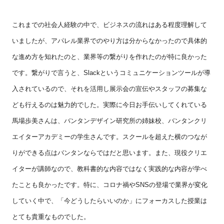
これまでの社会人経験の中で、ビジネスの流れはある程度理解して
いましたが、アパレル業界でのやり方は分からなかったので具体的
な進め方を知れたのと、業界等の繋がりを作れたのが特に良かった
です。繋がりで言うと、
Slack
というコミュニケーションツールが導
入されているので、それを活用し展示会の宣伝やスタッフの募集な
ども行えるのは魅力的でした。実際に今日お手伝いしてくれている
馬場歩美さんは、バンタンデザイン研究所の姉妹校、バンタンクリ
エイターアカデミーの学生さんです。スクールを超えた横のつなが
りができる点はバンタンならではだと思います。また、現役クリエ
イターが講師なので、教科書的な内容ではなく実践的な内容が学べ
たことも良かったです。特に、コロナ禍や
SNS
の登場で業界が変化
していく中で、「今どうしたらいいのか」にフォーカスした授業は
とても貴重なものでした。