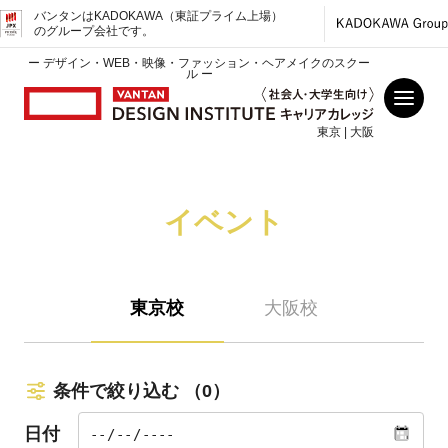
バンタンはKADOKAWA（東証プライム上場）
のグループ会社です。
ー デザイン・WEB・映像・ファッション・ヘアメイクのスクー
ル ー
東京 | 大阪
イベント
東京校
大阪校
条件で絞り込む
（0）
日付