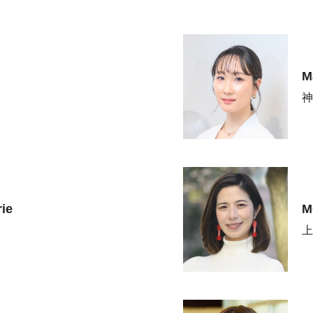
M
神
rie
M
上