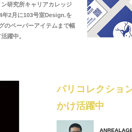
イン研究所キャリアカレッジ
月に103号室Design.を
ングのペーパーアイテムまで幅
て活躍中。
パリコレクショ
かけ活躍中
ANREALA