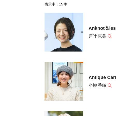
表示中：
15
件
Anknot＆ies
戸叶 恵美
Antique Car
小柳 香織