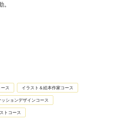
始動。
コース
イラスト＆絵本作家コース
ァッションデザインコース
ストコース