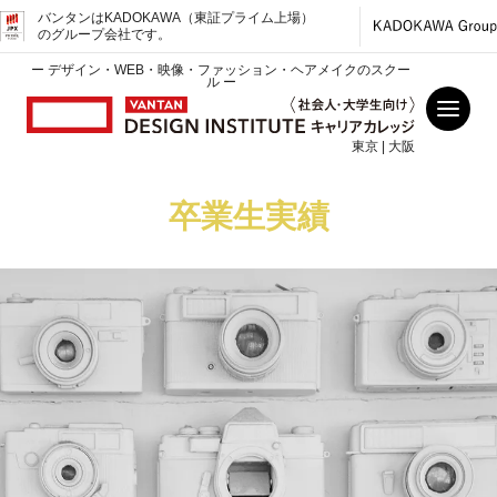
バンタンはKADOKAWA（東証プライム上場）
のグループ会社です。
ー デザイン・WEB・映像・ファッション・ヘアメイクのスクー
ル ー
東京 | 大阪
卒業生実績