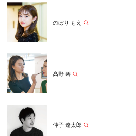
のぼり もえ
髙野 碧
仲子 遼太郎