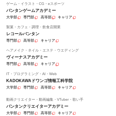
ゲーム・イラスト・CG・eスポーツ
バンタンゲームアカデミー
大学部
専門部
高等部
キャリア
製菓・カフェ・調理・飲食店開業
レコールバンタン
専門部
高等部
キャリア
ヘアメイク・ネイル・エステ・ウエディング
ヴィーナスアカデミー
専門部
高等部
キャリア
IT・プログラミング・AI・Web
KADOKAWAドワンゴ情報工科学院
大学部
専門部
高等部
キャリア
動画クリエイター・動画編集・VTuber・歌い手
バンタンクリエイターアカデミー
大学部
専門部
高等部
キャリア