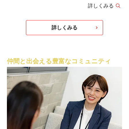
詳しくみる
リアル賞受賞。その後、主なクライアントとして
資生堂、伊勢丹、AlainMikli、Canon、BALLY、
VOGUE Japan、Numero Tokyo、
詳しくみる
Commons&Senseにイラストレーションを主要と
した作品を提供している。更に、デザイナーの
StephenJonesやManishArora、アーティストの
仲間と出会える豊富なコミュニティ
Joanna Wangとコラボレーション作品も展開して
いる。最近では、ウィンドウディスプレイや壁
画、また短編アニメーションまで手掛けている。
また、ウィンドウやポップアップショップを含め
空間のデザインも手掛けている。2015年には
Alain Mikli JaponとBeams Internationalウィンド
ウと内装デザインはDSA Japanese Space Design
Awardを受賞。また手描きで子ども部屋の壁紙を