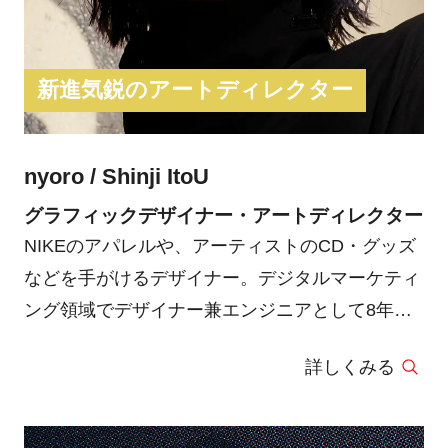
新進気鋭のアートディレクター
nyoro / Shinji ItoU
グラフィックデザイナー・アートディレクター
NIKEのアパレルや、アーティストのCD・グッズ
などを手がけるデザイナー。デジタルマーケティ
ング領域でデザイナー兼エンジニアとして8年間
勤務した後に独立。幼少期に書道家の母親から習
詳しくみる
った書道がデザインのルーツであり、また自身が
ダンサーであるというバックボーンを活かしてス
トリート感覚を取り入れたアート性の強いグラフ