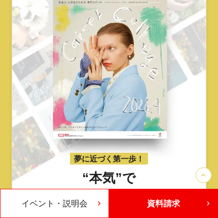
夢に近づく第一歩！
“本気”で
キャリアチェンジを叶える
イベント・説明会
資料請求