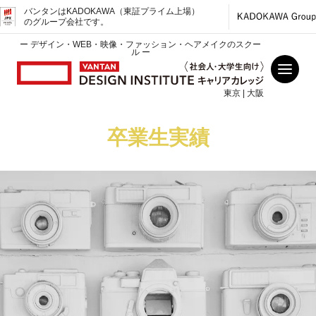
バンタンはKADOKAWA（東証プライム上場）
のグループ会社です。
ー デザイン・WEB・映像・ファッション・ヘアメイクのスクー
ル ー
東京 | 大阪
卒業生実績