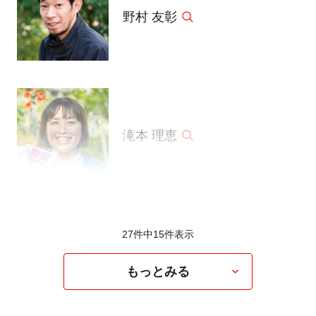
野村 友彰
滝本 理恵
27件中
15
件表示
もっとみる