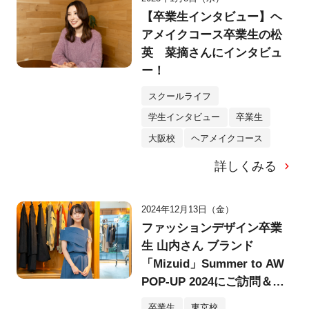
【卒業生インタビュー】ヘ
アメイクコース卒業生の松
英 菜摘さんにインタビュ
ー！
スクールライフ
学生インタビュー
卒業生
大阪校
ヘアメイクコース
詳しくみる
2024年12月13日（金）
ファッションデザイン卒業
生 山内さん ブランド
「Mizuid」Summer to AW
POP-UP 2024にご訪問＆イ
ンタビュー！
卒業生
東京校