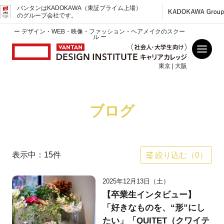
バンタンはKADOKAWA（東証プライム上場）
のグループ会社です。
ー デザイン・WEB・映像・ファッション・ヘアメイクのスクー
ル ー
東京 | 大阪
ブログ
表示中：
15
件
絞り込む（
0
）
2025年12月13日（土）
【卒業生インタビュー】
「好きなものを、“形”にし
たい」「QUITET（クワイテ