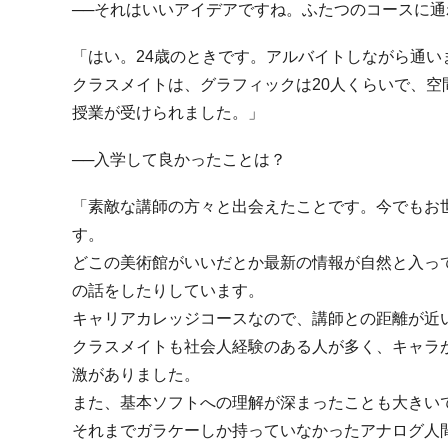
──それはいいアイデアですね。ふたつのコースに
「はい。
24
歳のときです。アルバイトしながら通い
クラスメイトは、グラフィックは
20
人くらいで、空
授業が受けられました。」
──入学して良かったことは？
「素敵な講師の方々と出会えたことです。今でもお
す。
どこの美術館がいいだとか最新の情報が自然と入っ
の話をしたりしています。
キャリアカレッジコースなので、講師との距離が近
クラスメイトも社会人経験のある人が多く、キャラ
激がありました。
また、基本ソフトへの理解が深まったことも大きい
それまでガラケーしか持っていなかったアナログ人