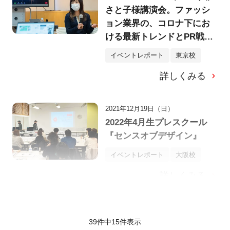
さと子様講演会。ファッシ
ョン業界の、コロナ下にお
ける最新トレンドとPR戦略
とは？
イベントレポート
東京校
詳しくみる
2021年12月19日（日）
2022年4月生プレスクール
『センスオブデザイン』
イベントレポート
大阪校
詳しくみる
39件中
15
件表示