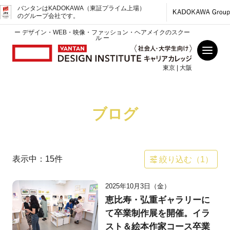
バンタンはKADOKAWA（東証プライム上場）
のグループ会社です。
ー デザイン・WEB・映像・ファッション・ヘアメイクのスクー
ル ー
東京 | 大阪
ブログ
表示中：
15
件
絞り込む（
1
）
2025年10月3日（金）
恵比寿・弘重ギャラリーに
て卒業制作展を開催。イラ
スト＆絵本作家コース卒業