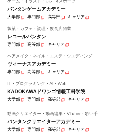
ゲーム・イラスト・CG・eスポーツ
バンタンゲームアカデミー
大学部
専門部
高等部
キャリア
製菓・カフェ・調理・飲食店開業
レコールバンタン
専門部
高等部
キャリア
ヘアメイク・ネイル・エステ・ウエディング
ヴィーナスアカデミー
専門部
高等部
キャリア
IT・プログラミング・AI・Web
KADOKAWAドワンゴ情報工科学院
大学部
専門部
高等部
キャリア
動画クリエイター・動画編集・VTuber・歌い手
バンタンクリエイターアカデミー
大学部
専門部
高等部
キャリア