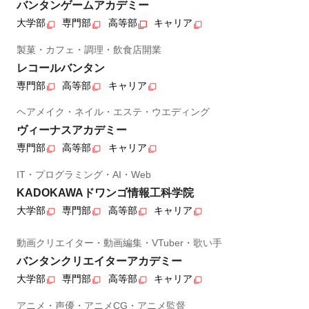
バンタンゲームアカデミー
大学部
専門部
高等部
キャリア
製菓・カフェ・調理・飲食店開業
レコールバンタン
専門部
高等部
キャリア
ヘアメイク・ネイル・エステ・ウエディング
ヴィーナスアカデミー
専門部
高等部
キャリア
IT・プログラミング・AI・Web
KADOKAWAドワンゴ情報工科学院
大学部
専門部
高等部
キャリア
動画クリエイター・動画編集・VTuber・歌い手
バンタンクリエイターアカデミー
大学部
専門部
高等部
キャリア
アニメ・声優・アニメCG・アニメ監督