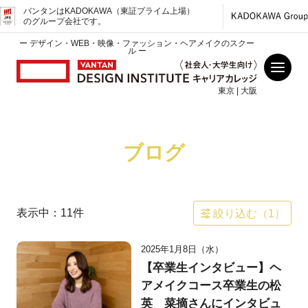
バンタンはKADOKAWA（東証プライム上場）
のグループ会社です。
ー デザイン・WEB・映像・ファッション・ヘアメイクのスクー
ル ー
東京 | 大阪
ブログ
表示中：
11
件
絞り込む（
1
）
2025年1月8日（水）
【卒業生インタビュー】ヘ
アメイクコース卒業生の松
英 菜摘さんにインタビュ