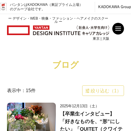
バンタンはKADOKAWA（東証プライム上場）
のグループ会社です。
ー デザイン・WEB・映像・ファッション・ヘアメイクのスクー
ル ー
東京 | 大阪
ブログ
表示中：
15
件
絞り込む（
1
）
2025年12月13日（土）
【卒業生インタビュー】
「好きなものを、“形”にし
たい」「QUITET（クワイテ