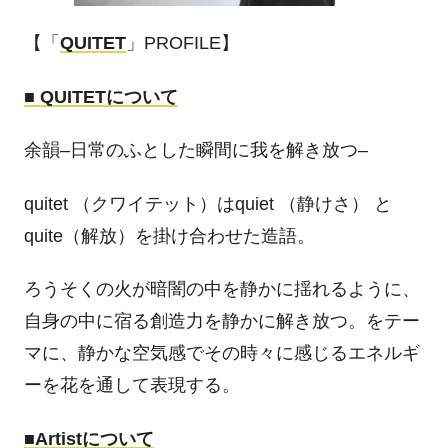
【「
QUITET
」
PROFILE
】
■
QUITET
について
余韻
–
日常のふとした瞬間に我を解き放つ
–
quitet （クワイテット）は
quiet
（静けさ） と
quite
（解放）を掛け合わせた造語。
ろうそくの火が暗闇の中を静かに揺れるように、
自身の中に宿る創造力を静かに解き放つ。をテー
マに、静かな空気感でその時々に感じるエネルギ
ーを花を通して表現する。
■
Artist
について