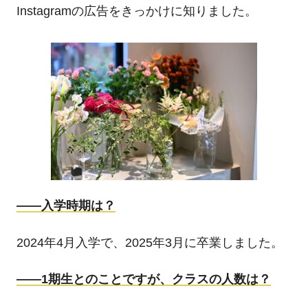
Instagram
の広告をきっかけに知りました。
――入学時期は？
2024年
4
月入学で、
2025
年
3
月に卒業しました。
――1
期生とのことですが、クラスの人数は？