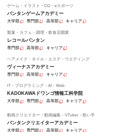
ゲーム・イラスト・CG・eスポーツ
バンタンゲームアカデミー
大学部
専門部
高等部
キャリア
製菓・カフェ・調理・飲食店開業
レコールバンタン
専門部
高等部
キャリア
ヘアメイク・ネイル・エステ・ウエディング
ヴィーナスアカデミー
専門部
高等部
キャリア
IT・プログラミング・AI・Web
KADOKAWAドワンゴ情報工科学院
大学部
専門部
高等部
キャリア
動画クリエイター・動画編集・VTuber・歌い手
バンタンクリエイターアカデミー
大学部
専門部
高等部
キャリア