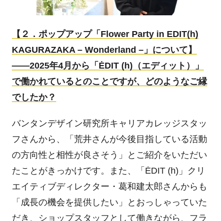
【２．ポップアップ「
Flower Party in EDIT(h)
KAGURAZAKA – Wonderland –
」について】
――
2025
年
4
月から「
ĖDIT (h)
（エディット）」
で働かれているとのことですが、どのようなご縁
でしたか？
バンタンデザイン研究所キャリアカレッジスタッ
フさんから、「荒井さんが今後目指している活動
の方向性と相性が良さそう」とご紹介をいただい
たことがきっかけです。また、「
ĖDIT (h)
」クリ
エイティブディレクター・葛和建太郎さんからも
「成長の機会を提供したい」とおっしゃっていた
だき、ショップスタッフとして働きながら、フラ