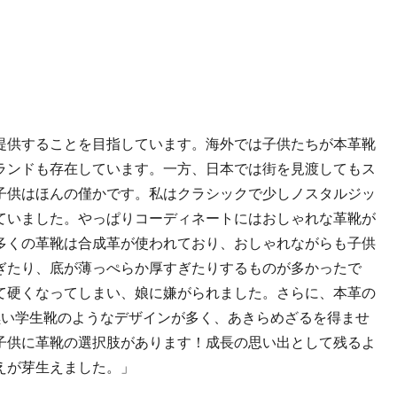
。
提供することを目指しています。海外では子供たちが本革靴
ランドも存在しています。一方、日本では街を見渡してもス
子供はほんの僅かです。私はクラシックで少しノスタルジッ
ていました。やっぱりコーディネートにはおしゃれな革靴が
多くの革靴は合成革が使われており、おしゃれながらも子供
ぎたり、底が薄っぺらか厚すぎたりするものが多かったで
て硬くなってしまい、娘に嫌がられました。さらに、本革の
黒い学生靴のようなデザインが多く、あきらめざるを得ませ
子供に革靴の選択肢があります！成長の思い出として残るよ
えが芽生えました。」