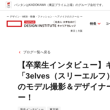
バンタンはKADOKAWA（東証プライム上場）
のグループ会社です。
ー デザイン・WEB・映像・ファッション・ヘアメイクのスクール ー
特長
コ
東京 | 大阪
ブログ一覧へ戻る
【卒業生インタビュー】
「3elves（スリーエル
のモデル撮影＆デザイナ
ー！
学生インタビュー
東京校