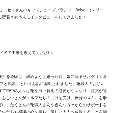
、史 セイさんのキッズシューズブランド「
3elves
（スリー
に密着＆御本人にインタビューをしてきました！
ド名の由来を教えてください。
挫折を経験し、諦めようと思った時、娘に読ませたグリム童
フと靴屋）というお話に感動されました。靴職人のおじい
ぎて街中の人々は靴を買い替えの必要がなくなり、注文が途
、おじいさんがエルフたちの助けを受け、自分のスキルを磨
げに、たくさんの靴職人さんや色んな方々からのサポートを
子供たちも感謝の心を持ち、優しい大人へ成長することを願