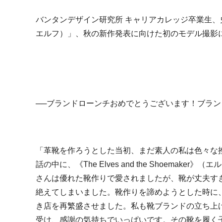
バンタンデザイン研究所 キャリアカレッジ卒業生
エルフ）」、秋の新作発表に向けた初のモデル撮影
──
ブランドローンチおめでとうございます！ブラン
「革靴を作ろうとした当初、まだ素人の私は色々な
話の中に、《
The Elves and the Shoemaker
》（エル
さんは優れた靴作りで愛されましたが、靴が丈夫す
絶えてしまいました。靴作りを諦めようとした時に
き店を再繁盛させました。私も靴ブランドの立ち上
受け、感謝の気持ちでいっぱいです。その靴を履く