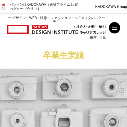
バンタンはKADOKAWA（東証プライム上場）
のグループ会社です。
ー デザイン・WEB・映像・ファッション・ヘアメイクのスクー
ル ー
東京 | 大阪
卒業生実績