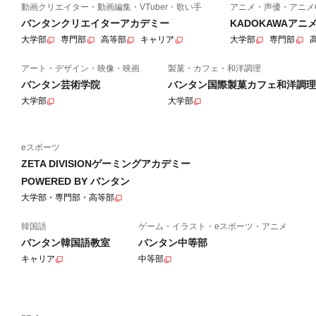
動画クリエイター・動画編集・VTuber・歌い手
アニメ・声優・アニメ
バンタンクリエイターアカデミー
KADOKAWAア
大学部
専門部
高等部
キャリア
大学部
専門部
アート・デザイン・映像・映画
製菓・カフェ・和洋調理
バンタン芸術学院
バンタン国際製菓カフェ和洋調理
大学部
大学部
eスポーツ
ZETA DIVISIONゲーミングアカデミー
POWERED BY バンタン
大学部・専門部・高等部
韓国語
ゲーム・イラスト・eスポーツ・アニメ
バンタン韓国語教室
バンタン中等部
キャリア
中等部