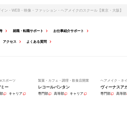
デザイン・WEB・映像・ファッション・ヘアメイクのスクール【東京・大阪】
考
就職・転職サポート
お仕事紹介サポート
アクセス
よくある質問
eスポーツ
製菓・カフェ・調理・飲食店開業
ヘアメイク・ネ
デミー
レコールバンタン
ヴィーナスア
部
キャリア
専門部
高等部
キャリア
専門部
高等部