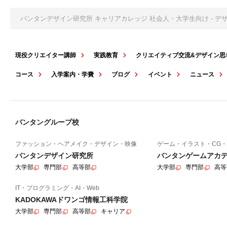
バンタンデザイン研究所 キャリアカレッジ 社会人・大学生向け - 
現役クリエイター講師
実践教育
クリエイティブ交流&デザイン思
コース
入学案内・学費
ブログ
イベント
ニュース
バンタングループ校
ファッション・ヘアメイク・デザイン・映像
ゲーム・イラスト・CG・
バンタンデザイン研究所
バンタンゲームアカ
大学部
専門部
高等部
大学部
専門部
高等
IT・プログラミング・AI・Web
KADOKAWAドワンゴ情報工科学院
大学部
専門部
高等部
キャリア