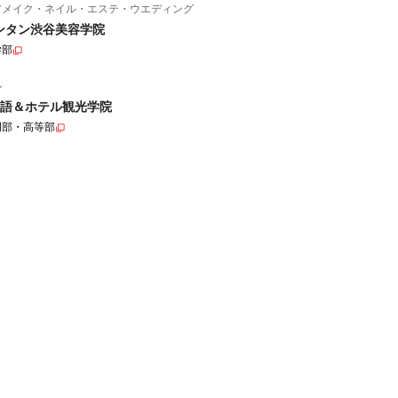
アメイク・ネイル・エステ・ウエディング
ンタン渋谷美容学院
学部
ル
語＆ホテル観光学院
門部・高等部