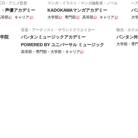
CG・アニメ監督
マンガ・イラスト・マンガ編集者・ノベル
ヘ
ニメ・声優アカデミー
KADOKAWAマンガアカデミー
バ
高等部
キャリア
大学部
専門部
高等部
キャリア
大
音楽・アーティスト・サウンドクリエイター
観光・ホテ
学院
バンタンミュージックアカデミー
バンタン外
大学部・専
POWERED BY ユニバーサル ミュージック
高等部・専門部・大学部・キャリア