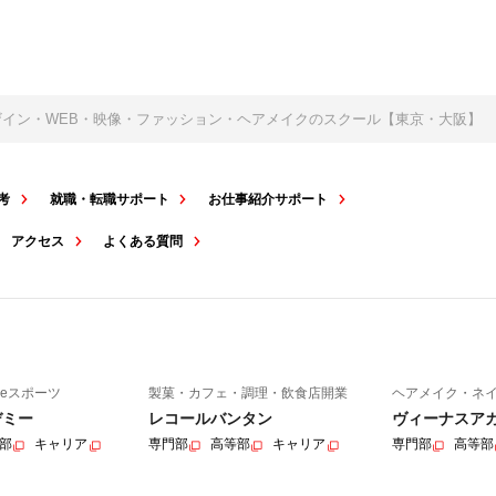
デザイン・WEB・映像・ファッション・ヘアメイクのスクール【東京・大阪】
考
就職・転職サポート
お仕事紹介サポート
アクセス
よくある質問
eスポーツ
製菓・カフェ・調理・飲食店開業
ヘアメイク・ネ
デミー
レコールバンタン
ヴィーナスア
部
キャリア
専門部
高等部
キャリア
専門部
高等部