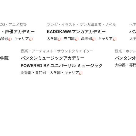
CG・アニメ監督
マンガ・イラスト・マンガ編集者・ノベル
ヘ
ニメ・声優アカデミー
KADOKAWAマンガアカデミー
バ
高等部
キャリア
大学部
専門部
高等部
キャリア
大
音楽・アーティスト・サウンドクリエイター
観光・ホテ
学院
バンタンミュージックアカデミー
バンタン外
大学部・専
POWERED BY ユニバーサル ミュージック
高等部・専門部・大学部・キャリア