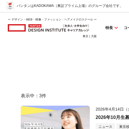
バンタンはKADOKAWA（東証プライム上場）
のグループ会社です。
ー デザイン・WEB・映像・ファッション・ヘアメイクのスクール ー
特長
コ
東京 | 大阪
表示中：
3
件
2026年4月14日
2026年10月生
ニュース
東京