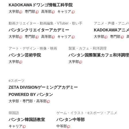
KADOKAWAドワンゴ情報工科学院
大学部
専門部
高等部
キャリア
動画クリエイター・動画編集・VTuber・歌い手
アニメ・声優・アニメ
バンタンクリエイターアカデミー
KADOKAWAア
大学部
専門部
高等部
キャリア
大学部
専門部
アート・デザイン・映像・映画
製菓・カフェ・和洋調理
バンタン芸術学院
バンタン国際製菓カフェ和洋調理
大学部
大学部
eスポーツ
ZETA DIVISIONゲーミングアカデミー
POWERED BY バンタン
大学部・専門部・高等部
韓国語
ゲーム・イラスト・eスポーツ・アニメ
バンタン韓国語教室
バンタン中等部
キャリア
中等部