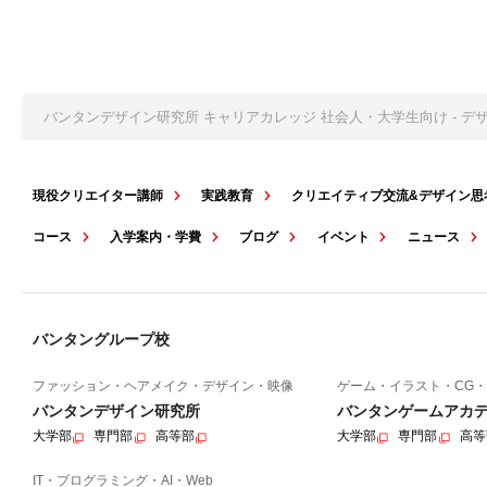
バンタンデザイン研究所 キャリアカレッジ 社会人・大学生向け - 
現役クリエイター講師
実践教育
クリエイティブ交流&デザイン思
コース
入学案内・学費
ブログ
イベント
ニュース
バンタングループ校
ファッション・ヘアメイク・デザイン・映像
ゲーム・イラスト・CG・
バンタンデザイン研究所
バンタンゲームアカ
大学部
専門部
高等部
大学部
専門部
高等
IT・プログラミング・AI・Web