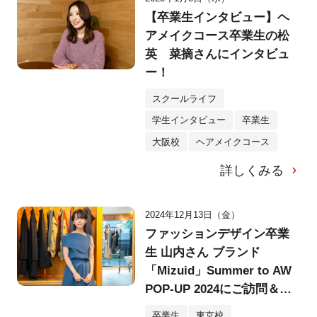
【卒業生インタビュー】ヘ
アメイクコース卒業生の松
英 菜摘さんにインタビュ
ー！
スクールライフ
学生インタビュー
卒業生
大阪校
ヘアメイクコース
詳しくみる
2024年12月13日（金）
ファッションデザイン卒業
生 山内さん ブランド
「Mizuid」Summer to AW
POP-UP 2024にご訪問＆イ
ンタビュー！
卒業生
東京校