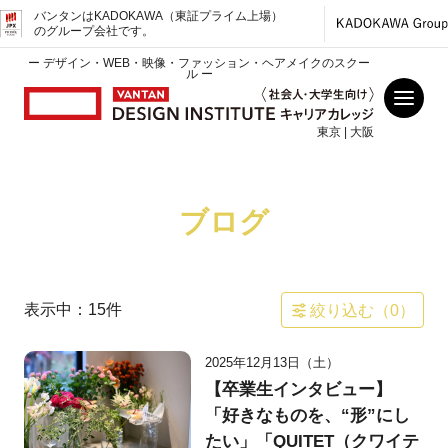
バンタンはKADOKAWA（東証プライム上場）
のグループ会社です。
ー デザイン・WEB・映像・ファッション・ヘアメイクのスクー
ル ー
東京 | 大阪
ブログ
表示中：
15
件
絞り込む（
0
）
2025年12月13日（土）
【卒業生インタビュー】
「好きなものを、“形”にし
たい」「QUITET（クワイテ