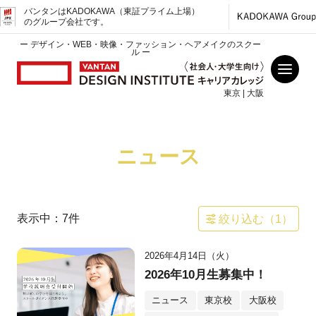
バンタンはKADOKAWA（東証プライム上場）
のグループ会社です。
ー デザイン・WEB・映像・ファッション・ヘアメイクのスクー
ル ー
東京 | 大阪
ニュース
表示中：
7
件
絞り込む（
1
）
2026年4月14日（火）
2026年10月生募集中！
ニュース
東京校
大阪校