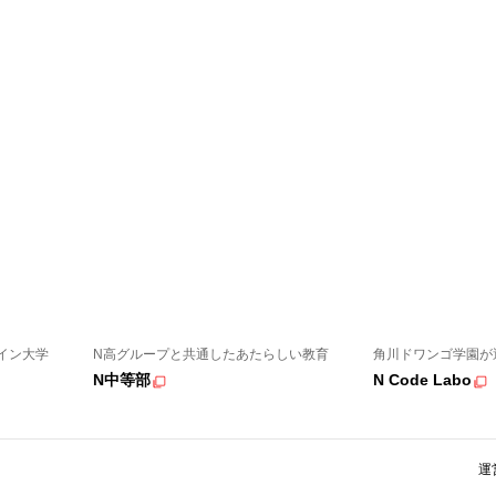
イン大学
N高グループと共通したあたらしい教育
角川ドワンゴ学園が
N中等部
N Code Labo
運