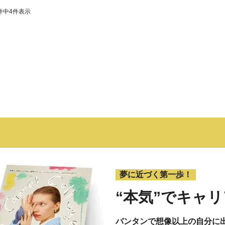
件中
4
件表示
夢に近づく第一歩！
“本気”で
キャリ
バンタンで想像以上の自分に