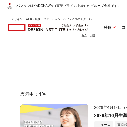
バンタンはKADOKAWA（東証プライム上場）
のグループ会社です。
ー デザイン・WEB・映像・ファッション・ヘアメイクのスクール ー
特長
コ
東京 | 大阪
表示中：
4
件
2026年4月14日
2026年10月生
ニュース
東京