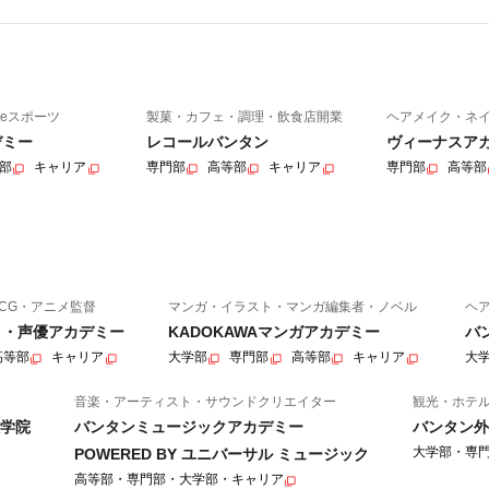
eスポーツ
製菓・カフェ・調理・飲食店開業
ヘアメイク・ネ
デミー
レコールバンタン
ヴィーナスア
部
キャリア
専門部
高等部
キャリア
専門部
高等部
CG・アニメ監督
マンガ・イラスト・マンガ編集者・ノベル
ヘ
ニメ・声優アカデミー
KADOKAWAマンガアカデミー
バ
高等部
キャリア
大学部
専門部
高等部
キャリア
大
音楽・アーティスト・サウンドクリエイター
観光・ホテ
学院
バンタンミュージックアカデミー
バンタン外
大学部・専
POWERED BY ユニバーサル ミュージック
高等部・専門部・大学部・キャリア