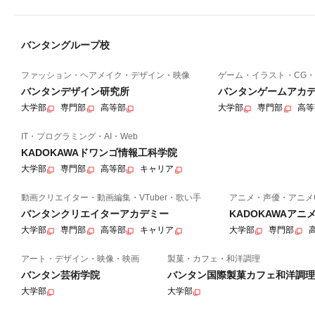
バンタングループ校
ファッション・ヘアメイク・デザイン・映像
ゲーム・イラスト・CG・
バンタンデザイン研究所
バンタンゲームアカ
大学部
専門部
高等部
大学部
専門部
高等
IT・プログラミング・AI・Web
KADOKAWAドワンゴ情報工科学院
大学部
専門部
高等部
キャリア
動画クリエイター・動画編集・VTuber・歌い手
アニメ・声優・アニメ
バンタンクリエイターアカデミー
KADOKAWAア
大学部
専門部
高等部
キャリア
大学部
専門部
アート・デザイン・映像・映画
製菓・カフェ・和洋調理
バンタン芸術学院
バンタン国際製菓カフェ和洋調理
大学部
大学部