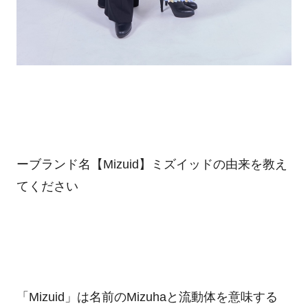
ーブランド名【
Mizuid】ミズイッド
の由来を教え
てください
「
Mizuid
」は名前の
Mizuha
と流動体を意味する