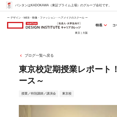
バンタンはKADOKAWA（東証プライム上場）
のグループ会社です。
ー デザイン・WEB・映像・ファッション・ヘアメイクのスクール ー
特長
コ
東京 | 大阪
ブログ一覧へ戻る
東京校定期授業レポート
ース～
授業／特別講師／講演会
東京校