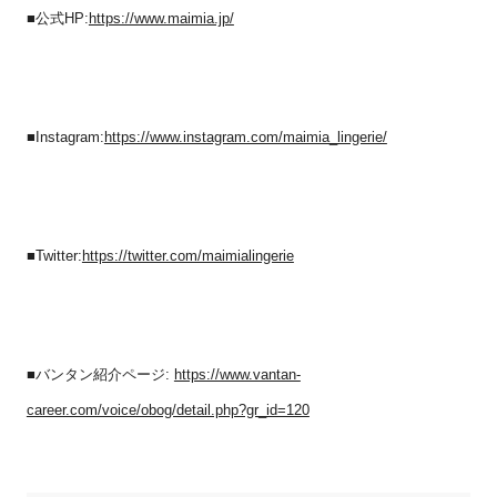
■公式
HP:
https://www.maimia.jp/
■
Instagram:
https://www.instagram.com/maimia_lingerie/
■
Twitter:
https://twitter.com/maimialingerie
■バンタン紹介ページ
:
https://www.vantan-
career.com/voice/obog/detail.php?gr_id=120