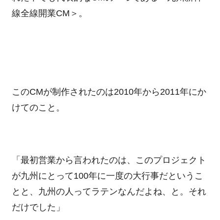
線全線開業
CM
＞。
この
CM
が制作されたのは
2010
年から
2011
年にか
けてのこと。
「最初営業から言われたのは、このプロジェクト
が九州にとって
100
年に一度の大行事だというこ
とと、九州の人ってラテンなんだよね、と。それ
だけでした」